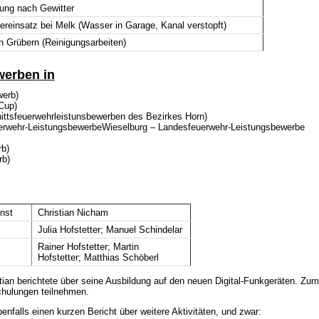
ng nach Gewitter
reinsatz bei Melk (Wasser in Garage, Kanal verstopft)
n Grübern (Reinigungsarbeiten)
werben
in
werb)
Cup)
ittsfeuerwehrleistunsbewerben des Bezirkes Horn)
erwehr-LeistungsbewerbeWieselburg – Landesfeuerwehr-Leistungsbewerbe
rb)
rb)
nst
Christian Nicham
Julia Hofstetter; Manuel Schindelar
Rainer Hofstetter; Martin
Hofstetter; Matthias Schöberl
ian berichtete über seine Ausbildung auf den neuen Digital-Funkgeräten. Zu
chulungen teilnehmen.
enfalls einen kurzen Bericht über weitere Aktivitäten, und zwar: