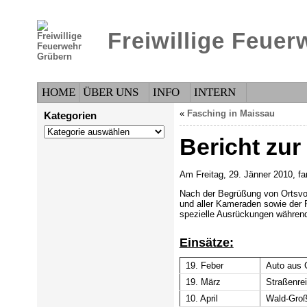
Freiwillige Feue
HOME
ÜBER UNS
INFO
INTERN
«
Fasching in Maissau
Kategorien
Kategorien
Bericht zu
Am Freitag, 29. Jänner 2010, f
Nach der Begrüßung von Ortsvor
und aller Kameraden sowie der 
spezielle Ausrückungen während 
Einsätze:
19. Feber
Auto aus 
19. März
Straßenre
10. April
Wald-Großb