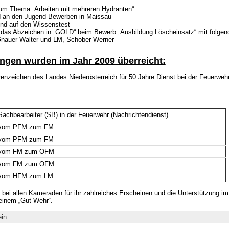
um Thema „Arbeiten mit mehreren Hydranten“
d an den Jugend-Bewerben in Maissau
end auf den Wissenstest
t das Abzeichen in „GOLD“ beim Bewerb „Ausbildung Löscheinsatz“ mit folgen
Gnauer Walter und LM, Schober Werner
ungen
wurden im Jahr 2009 überreicht:
hrenzeichen des Landes Niederösterreich
für 50 Jahre Dienst
bei der Feuerweh
Sachbearbeiter (SB) in der Feuerwehr (Nachrichtendienst)
vom PFM zum FM
vom PFM zum FM
vom FM zum OFM
vom FM zum OFM
vom HFM zum LM
ei allen Kameraden für ihr zahlreiches Erscheinen und die Unterstützung im
einem „Gut Wehr“.
ein