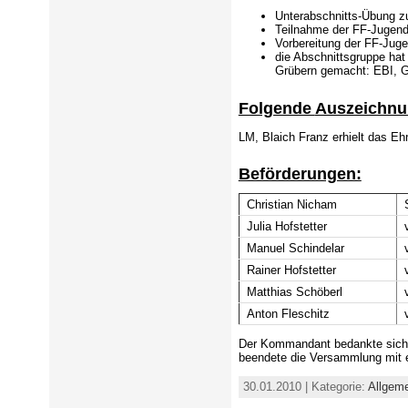
Unterabschnitts-Übung z
Teilnahme der FF-Jugen
Vorbereitung der FF-Jug
die Abschnittsgruppe ha
Grübern gemacht: EBI, 
Folgende
Auszeichn
LM, Blaich Franz erhielt das E
Beförderungen:
Christian Nicham
Julia Hofstetter
Manuel Schindelar
Rainer Hofstetter
Matthias Schöberl
Anton Fleschitz
Der Kommandant bedankte sich b
beendete die Versammlung mit 
30.01.2010 | Kategorie:
Allgem