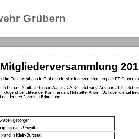
rwehr Grübern
r Mitgliederversammlung 201
and im Feuerwehrhaus in Grübern die Mitgliederversammlung der FF Grübern st
steher und Stadtrat Gnauer Walter / UA-Kdt. Schwingl Andreas / EBI, Schob
FF-Jugend berichtete der Kommandant Hofstetter Anton, OBI über die zahlrei
des letzten Jahres in Erinnerung.
Graben geborgen
inigung nach Unwetter
rand in Klein-Burgstall