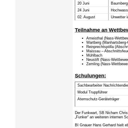
20 Juni
Baumbergu
24 Juni
Hochwasse
02. August
Unwetter i
Teilnahme an
Wettbe
Ameisthal (Nass-Wettbe
Wartberg (Manhartsberg-
Reinprechtspölla (Abschn
Maissau – Abschnittsfeu
Mühlbach
Neustift (Nass-Wettbewe
Zemling (Nass-Wettbewe
Schulungen:
Sachbearbeiter Nachrichtendie
Modul Truppführer
Atemschutz-Geräteträger
Der Funkwart, SB Nicham Christ
„Funker“ an weiteren internen S
BI Gnauer Hans Gerhard hielt eb