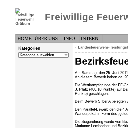
Freiwillige Feue
HOME
ÜBER UNS
INFO
INTERN
«
Landesfeuerwehr- leistungs
Kategorien
Kategorien
Bezirksfeue
Am Samstag, den 25. Juni 2011, 
An diesem Bewerb haben ca. 90
Die Wettkampfgruppe der FF-G
3. Platz
(400,10 Punkte) auf Be
Punkte) geschlagen.
Beim Bewerb Silber A belegten w
Den Parallel-Bewerb den die 4 
Wanderpokal in Form des „golde
Die Siegerehrung wurde von Bez
Marianne Lembacher und Bezirk