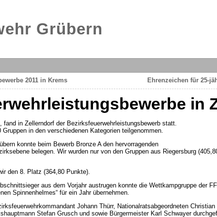
rwehr Grübern
bewerbe 2011 in Krems
Ehrenzeichen für 25-jäh
rwehrleistungsbewerbe in Z
fand in Zellerndorf der Bezirksfeuerwehrleistungsbewerb statt.
 Gruppen in den verschiedenen Kategorien teilgenommen.
rübern konnte beim Bewerb Bronze A den hervorragenden
zirksebene belegen. Wir wurden nur von den Gruppen aus Riegersburg (405,8
ir den 8. Platz (364,80 Punkte).
Abschnittsieger aus dem Vorjahr austrugen konnte die Wettkampgruppe der F
nen Spinnenhelmes“ für ein Jahr übernehmen.
irksfeuerwehrkommandant Johann Thürr, Nationalratsabgeordneten Christian
shauptmann Stefan Grusch und sowie Bürgermeister Karl Schwayer durchgef