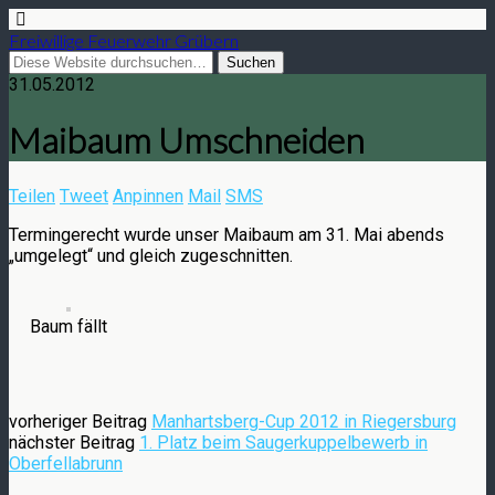
Freiwillige Feuerwehr Grübern
31.05.2012
Maibaum Umschneiden
Teilen
Tweet
Anpinnen
Mail
SMS
Termingerecht wurde unser Maibaum am 31. Mai abends
„umgelegt“ und gleich zugeschnitten.
Baum fällt
vorheriger Beitrag
Manhartsberg-Cup 2012 in Riegersburg
nächster Beitrag
1. Platz beim Saugerkuppelbewerb in
Oberfellabrunn