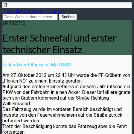
Freiwillige Feuerwehr Grübern
28.10.2012
Erster Schneefall und erster
technischer Einsatz
Teilen
Tweet
Anpinnen
Mail
SMS
Am 27. Oktober 2012 um 22:43 Uhr wurde die FF-Grübern von
„Florian NÖ“ zu einem Einsatz gerufen.
Aufgrund des ersten Schneefalles in diesem Jahr rutsche ein
PKW von der Fahrbahn in einen Acker. Dieser Unfall ereignete
sich von Grübern kommend auf der Straße Richtung
Wilhelmsdorf.
Das Fahrzeug wurde im vorderen Bereich beschädigt und
musste von den Feuerwehrmännern auf die Straße zurück
befördert werden.
Trotz der Beschädigung konnte das Fahrzeug aber die Fahrt
fortsetzen.