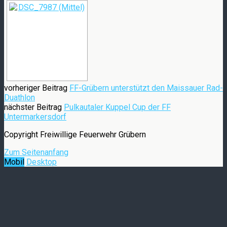
vorheriger Beitrag
FF-Grübern unterstützt den Maissauer Rad-
Duathlon
nächster Beitrag
Pulkautaler Kuppel Cup der FF
Untermarkersdorf
Copyright Freiwillige Feuerwehr Grübern
Zum Seitenanfang
Mobil
Desktop