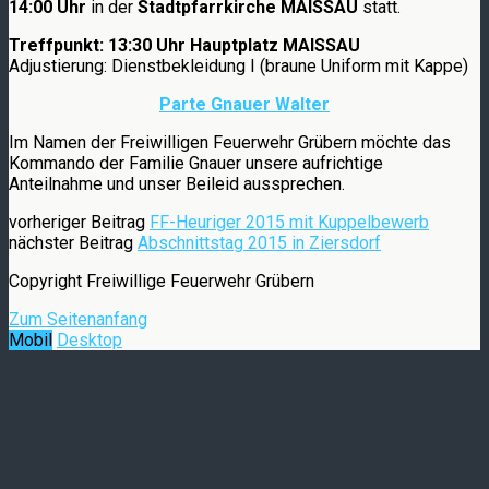
14:00 Uhr
in der
Stadtpfarrkirche MAISSAU
statt.
Treffpunkt: 13:30 Uhr Hauptplatz MAISSAU
Adjustierung: Dienstbekleidung I (braune Uniform mit Kappe)
Parte Gnauer Walter
Im Namen der Freiwilligen Feuerwehr Grübern möchte das
Kommando der Familie Gnauer unsere aufrichtige
Anteilnahme und unser Beileid aussprechen.
vorheriger Beitrag
FF-Heuriger 2015 mit Kuppelbewerb
nächster Beitrag
Abschnittstag 2015 in Ziersdorf
Copyright Freiwillige Feuerwehr Grübern
Zum Seitenanfang
Mobil
Desktop