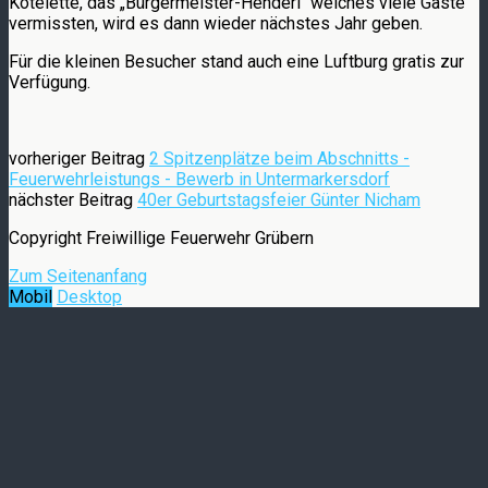
Kotelette, das „Bürgermeister-Henderl“ welches viele Gäste
vermissten, wird es dann wieder nächstes Jahr geben.
Für die kleinen Besucher stand auch eine Luftburg gratis zur
Verfügung.
vorheriger Beitrag
2 Spitzenplätze beim Abschnitts -
Feuerwehrleistungs - Bewerb in Untermarkersdorf
nächster Beitrag
40er Geburtstagsfeier Günter Nicham
Copyright Freiwillige Feuerwehr Grübern
Zum Seitenanfang
Mobil
Desktop