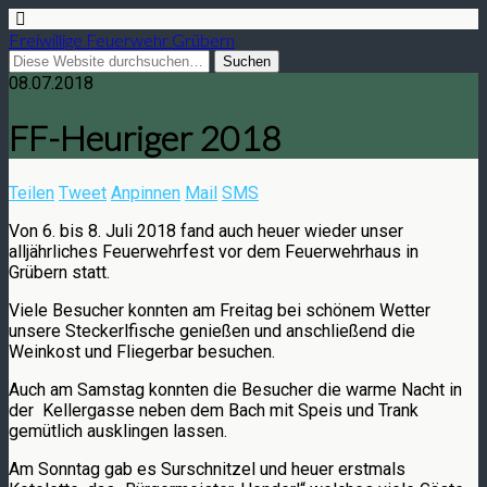
Freiwillige Feuerwehr Grübern
08.07.2018
FF-Heuriger 2018
Teilen
Tweet
Anpinnen
Mail
SMS
Von 6. bis 8. Juli 2018 fand auch heuer wieder unser
alljährliches Feuerwehrfest vor dem Feuerwehrhaus in
Grübern statt.
Viele Besucher konnten am Freitag bei schönem Wetter
unsere Steckerlfische genießen und anschließend die
Weinkost und Fliegerbar besuchen.
Auch am Samstag konnten die Besucher die warme Nacht in
der Kellergasse neben dem Bach mit Speis und Trank
gemütlich ausklingen lassen.
Am Sonntag gab es Surschnitzel und heuer erstmals