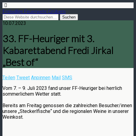
Freiwillige Feuerwehr Grübern
10.07.2023
33. FF-Heuriger mit 3.
Kabarettabend Fredi Jirkal
„Best of“
Teilen
Tweet
Anpinnen
Mail
SMS
Vom 7. – 9. Juli 2023 fand unser FF-Heuriger bei herrlich
sommerlichem Wetter statt.
Bereits am Freitag genossen die zahlreichen Besucher/innen
unsere „Steckerlfische“ und die regionalen Weine in unserer
Weinkost.