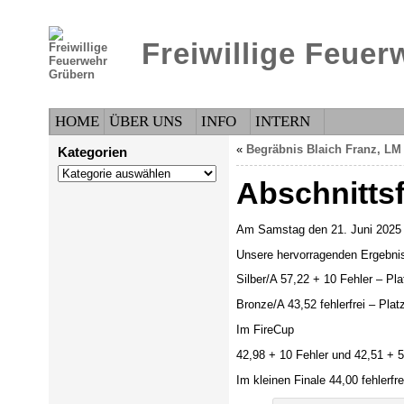
Freiwillige Feue
HOME
ÜBER UNS
INFO
INTERN
«
Begräbnis Blaich Franz, LM
Kategorien
Kategorien
Abschnitts
Am Samstag den 21. Juni 2025 f
Unsere hervorragenden Ergebni
Silber/A 57,22 + 10 Fehler – Pla
Bronze/A 43,52 fehlerfrei – Plat
Im FireCup
42,98 + 10 Fehler und 42,51 + 5
Im kleinen Finale 44,00 fehlerfr