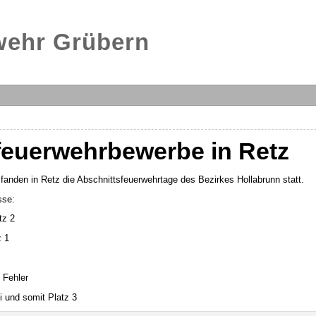
rwehr Grübern
feuerwehrbewerbe in Retz
anden in Retz die Abschnittsfeuerwehrtage des Bezirkes Hollabrunn statt.
sse:
tz 2
z 1
 Fehler
ei und somit Platz 3