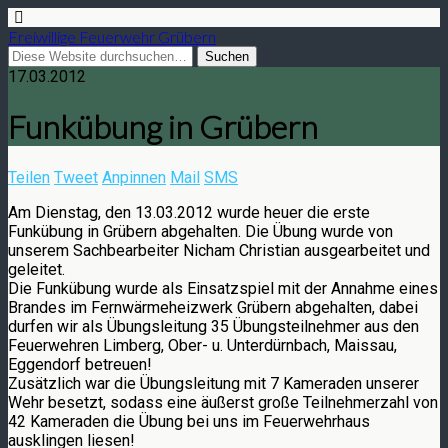
Freiwillige Feuerwehr Grübern
17.03.2012
Funkübung in Grübern
Teilen
Tweet
Anpinnen
Mail
SMS
Am Dienstag, den 13.03.2012 wurde heuer die erste
Funkübung in Grübern abgehalten. Die Übung wurde von
unserem Sachbearbeiter Nicham Christian ausgearbeitet und
geleitet.
Die Funkübung wurde als Einsatzspiel mit der Annahme eines
Brandes im Fernwärmeheizwerk Grübern abgehalten, dabei
durfen wir als Übungsleitung 35 Übungsteilnehmer aus den
Feuerwehren Limberg, Ober- u. Unterdürnbach, Maissau,
Eggendorf betreuen!
Zusätzlich war die Übungsleitung mit 7 Kameraden unserer
Wehr besetzt, sodass eine äußerst große Teilnehmerzahl von
42 Kameraden die Übung bei uns im Feuerwehrhaus
ausklingen liesen!